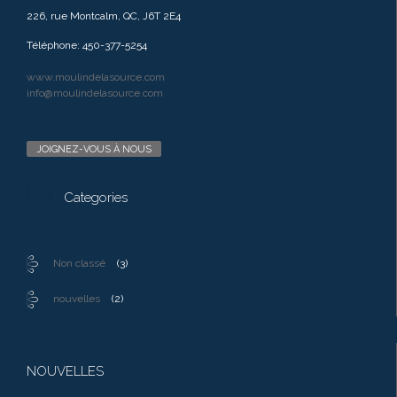
226, rue Montcalm, QC, J6T 2E4
Téléphone: 450-377-5254
www.moulindelasource.com
info@moulindelasource.com
JOIGNEZ-VOUS À NOUS

Categories
Non classé
(3)
nouvelles
(2)
NOUVELLES