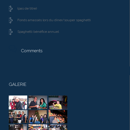
(pas de titre)
Fonds amassés lors du dîner/souper spaghetti
Spaghetti bénéfice annuel

Comments
GALERIE