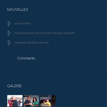
NOUVELLES
(pas de titre)
Fonds amassés lors du dîner/souper spaghetti
Spaghetti bénéfice annuel

Comments
GALERIE