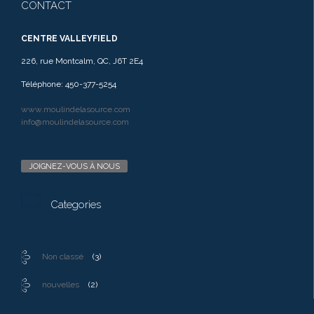
CONTACT
CENTRE VALLEYFIELD
226, rue Montcalm, QC, J6T 2E4
Téléphone: 450-377-5254
www.moulindelasource.com
info@moulindelasource.com
JOIGNEZ-VOUS À NOUS

Categories
Non classé
(3)
nouvelles
(2)