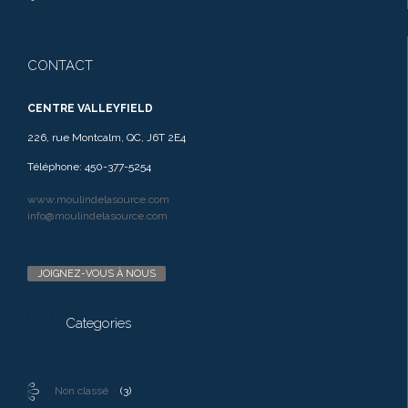
CONTACT
CENTRE VALLEYFIELD
226, rue Montcalm, QC, J6T 2E4
Téléphone: 450-377-5254
www.moulindelasource.com
info@moulindelasource.com
JOIGNEZ-VOUS À NOUS

Categories
Non classé
(3)