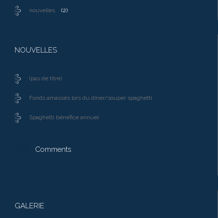
nouvelles
(2)
NOUVELLES
(pas de titre)
Fonds amassés lors du dîner/souper spaghetti
Spaghetti bénéfice annuel

Comments
GALERIE