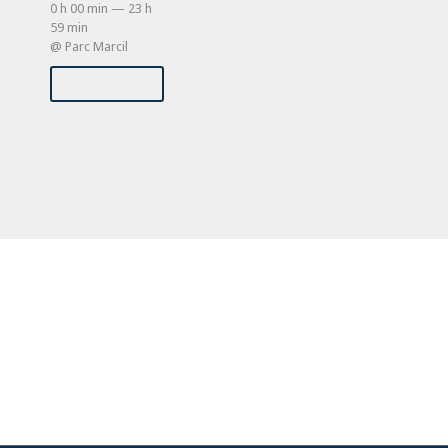
0 h 00 min — 23 h
59 min
@ Parc Marcil
Events
List
Navigation