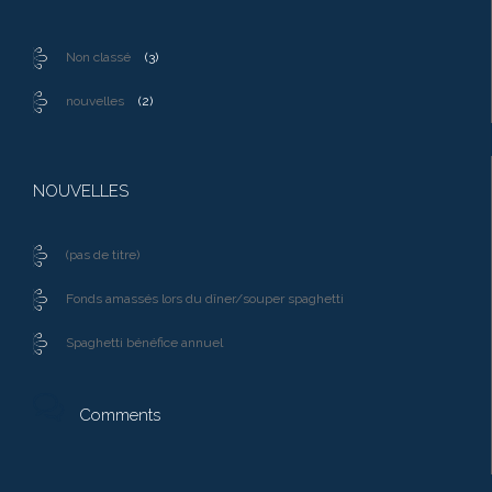
Non classé
(3)
nouvelles
(2)
NOUVELLES
(pas de titre)
Fonds amassés lors du dîner/souper spaghetti
Spaghetti bénéfice annuel

Comments