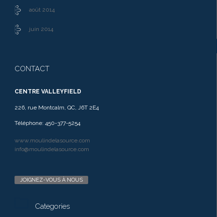
août 2014
juin 2014
CONTACT
CENTRE VALLEYFIELD
226, rue Montcalm, QC, J6T 2E4
Téléphone: 450-377-5254
www.moulindelasource.com
info@moulindelasource.com
JOIGNEZ-VOUS À NOUS

Categories