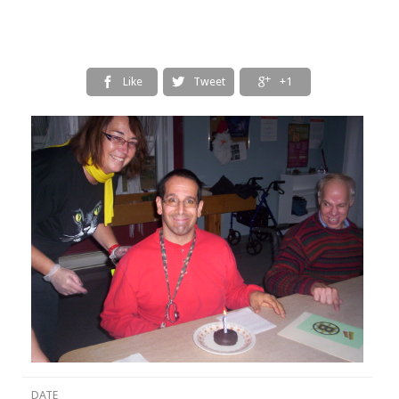
Like
Tweet
+1



DATE