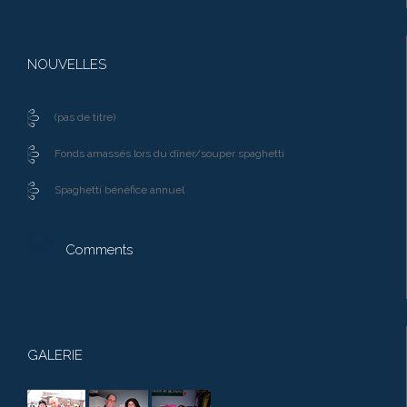
NOUVELLES
(pas de titre)
Fonds amassés lors du dîner/souper spaghetti
Spaghetti bénéfice annuel

Comments
GALERIE