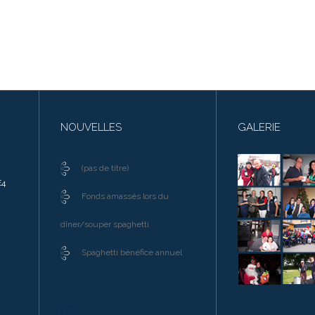
NOUVELLES
GALERIE
(pas de titre)
E4
Fonds amassés lors du
dîner/souper spaghetti
Spaghetti bénéfice annuel