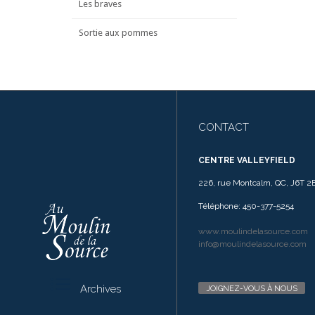
Les braves
Sortie aux pommes
CONTACT
CENTRE VALLEYFIELD
226, rue Montcalm, QC, J6T 2
Téléphone: 450-377-5254
www.moulindelasource.com
info@moulindelasource.com

Archives
JOIGNEZ-VOUS À NOUS